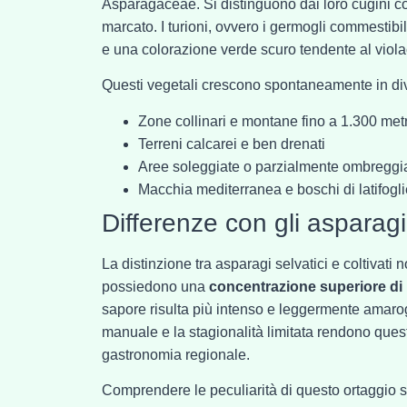
Asparagaceae. Si distinguono dai loro cugini co
marcato. I turioni, ovvero i germogli commestibi
e una colorazione verde scuro tendente al viol
Questi vegetali crescono spontaneamente in dive
Zone collinari e montane fino a 1.300 metri
Terreni calcarei e ben drenati
Aree soleggiate o parzialmente ombreggi
Macchia mediterranea e boschi di latifogli
Differenze con gli asparagi 
La distinzione tra asparagi selvatici e coltivati
possiedono una
concentrazione superiore di p
sapore risulta più intenso e leggermente amarogn
manuale e la stagionalità limitata rendono quest
gastronomia regionale.
Comprendere le peculiarità di questo ortaggio 