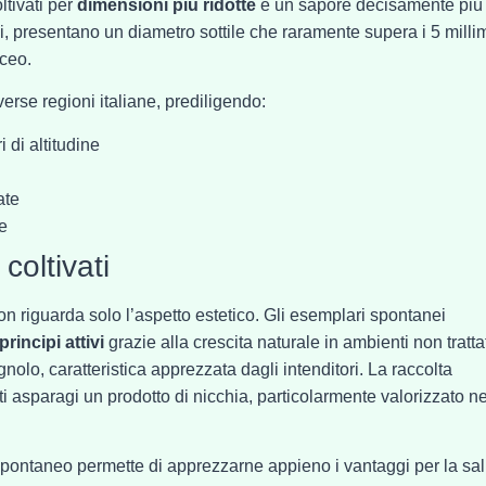
ltivati per
dimensioni più ridotte
e un sapore decisamente più
li, presentano un diametro sottile che raramente supera i 5 millim
aceo.
rse regioni italiane, prediligendo:
 di altitudine
ate
e
coltivati
 non riguarda solo l’aspetto estetico. Gli esemplari spontanei
rincipi attivi
grazie alla crescita naturale in ambienti non trattati
olo, caratteristica apprezzata dagli intenditori. La raccolta
i asparagi un prodotto di nicchia, particolarmente valorizzato ne
spontaneo permette di apprezzarne appieno i vantaggi per la sal