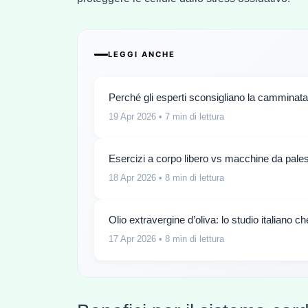
LEGGI ANCHE
Perché gli esperti sconsigliano la camminata
19 Apr 2026
• 7 min di lettura
Esercizi a corpo libero vs macchine da pales
18 Apr 2026
• 8 min di lettura
Olio extravergine d’oliva: lo studio italiano c
17 Apr 2026
• 8 min di lettura