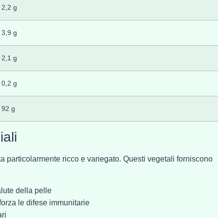
2,2 g
3,9 g
2,1 g
0,2 g
92 g
ali
ulta particolarmente ricco e variegato. Questi vegetali forniscono
alute della pelle
forza le difese immunitarie
ri