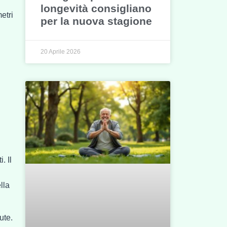
longevità consigliano
etri
per la nuova stagione
20 Aprile 2026
. Il
lla
ute.