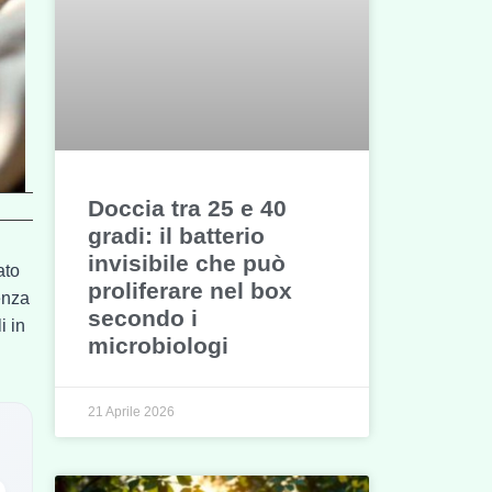
Doccia tra 25 e 40
gradi: il batterio
invisibile che può
ato
proliferare nel box
enza
secondo i
i in
microbiologi
21 Aprile 2026