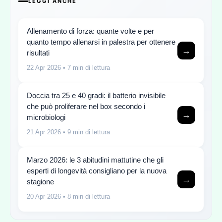
LEGGI ANCHE
Allenamento di forza: quante volte e per
quanto tempo allenarsi in palestra per ottenere
→
risultati
22 Apr 2026
• 7 min di lettura
Doccia tra 25 e 40 gradi: il batterio invisibile
che può proliferare nel box secondo i
→
microbiologi
21 Apr 2026
• 9 min di lettura
Marzo 2026: le 3 abitudini mattutine che gli
esperti di longevità consigliano per la nuova
→
stagione
20 Apr 2026
• 8 min di lettura