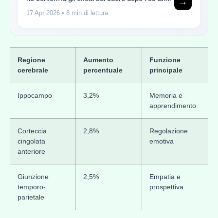
→
17 Apr 2026
• 8 min di lettura
Regione
Aumento
Funzione
cerebrale
percentuale
principale
Ippocampo
3,2%
Memoria e
apprendimento
Corteccia
2,8%
Regolazione
cingolata
emotiva
anteriore
Giunzione
2,5%
Empatia e
temporo-
prospettiva
parietale