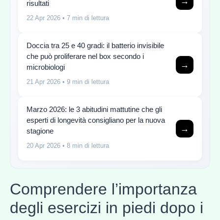
→
risultati
22 Apr 2026
• 7 min di lettura
Doccia tra 25 e 40 gradi: il batterio invisibile
che può proliferare nel box secondo i
→
microbiologi
21 Apr 2026
• 9 min di lettura
Marzo 2026: le 3 abitudini mattutine che gli
esperti di longevità consigliano per la nuova
→
stagione
20 Apr 2026
• 8 min di lettura
Comprendere l’importanza
degli esercizi in piedi dopo i