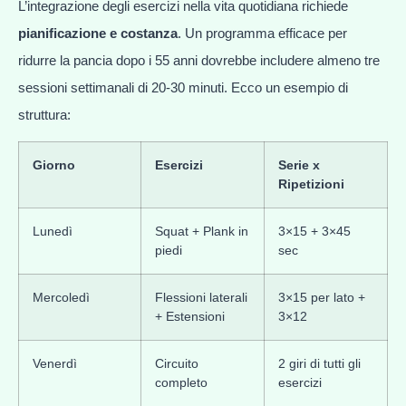
L’integrazione degli esercizi nella vita quotidiana richiede
pianificazione e costanza
. Un programma efficace per
ridurre la pancia dopo i 55 anni dovrebbe includere almeno tre
sessioni settimanali di 20-30 minuti. Ecco un esempio di
struttura:
Giorno
Esercizi
Serie x
Ripetizioni
Lunedì
Squat + Plank in
3×15 + 3×45
piedi
sec
Mercoledì
Flessioni laterali
3×15 per lato +
+ Estensioni
3×12
Venerdì
Circuito
2 giri di tutti gli
completo
esercizi