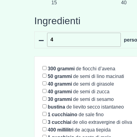
15
40
Ingredienti
–
pers
300
grammi
de fiocchi d’avena
50
grammi
de semi di lino macinati
40
grammi
de semi di girasole
40
grammi
de semi di zucca
30
grammi
de semi di sesamo
bustina
de lievito secco istantaneo
1
cucchiaino
de sale fino
3
cucchiai
de olio extravergine di oliva
400
millilitri
de acqua tiepida