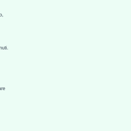
o,
nuti.
are