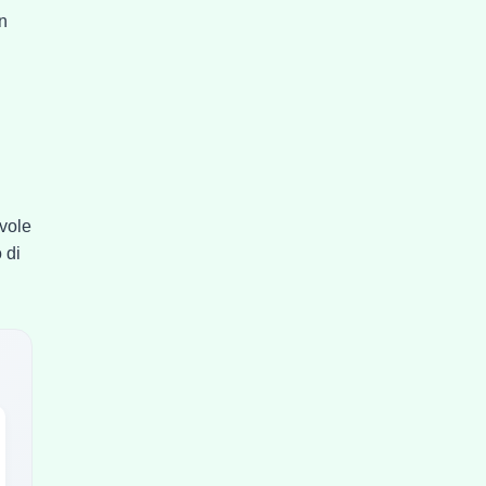
on
evole
 di