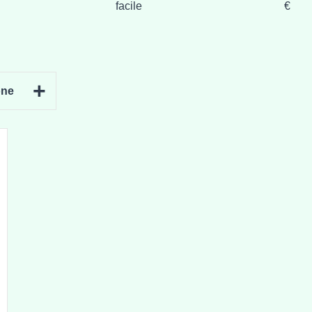
facile
€
+
one