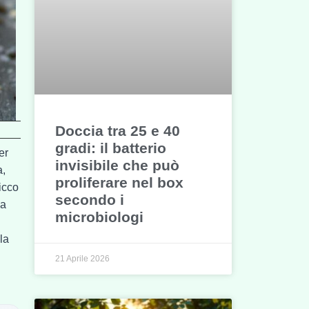
Doccia tra 25 e 40
gradi: il batterio
er
invisibile che può
a,
proliferare nel box
ricco
secondo i
la
microbiologi
la
21 Aprile 2026