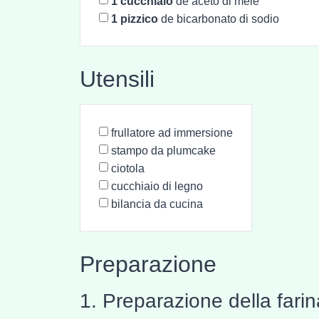
1
cucchiaio
de aceto di mele
1
pizzico
de bicarbonato di sodio
Utensili
frullatore ad immersione
stampo da plumcake
ciotola
cucchiaio di legno
bilancia da cucina
Preparazione
1. Preparazione della fari