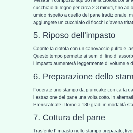
Versate il composto liquido nella ciotola conte
cucchiaio di legno per circa 2-3 minuti, fino a
umido rispetto a quello del pane tradizionale,
aggiungete un cucchiaio di fiocchi d’avena trita
5. Riposo dell’impasto
Coprite la ciotola con un canovaccio pulito e la
Questo tempo permette ai semi di lino di assorbir
l’impasto aumenterà leggermente di volume e d
6. Preparazione dello sta
Foderate uno stampo da plumcake con carta da fo
l’estrazione del pane una volta cotto. In altern
Preriscaldate il forno a 180 gradi in modalità sta
7. Cottura del pane
Trasferite l’impasto nello stampo preparato, liv