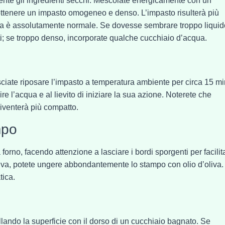
nente gli ingredienti secchi. Mescolate energicamente con un
d ottenere un impasto omogeneo e denso. L’impasto risulterà più
 ma è assolutamente normale. Se dovesse sembrare troppo liquid
ti; se troppo denso, incorporate qualche cucchiaio d’acqua.
sciate riposare l’impasto a temperatura ambiente per circa 15 mi
e l’acqua e al lievito di iniziare la sua azione. Noterete che
iventerà più compatto.
mpo
rno, facendo attenzione a lasciare i bordi sporgenti per facilit
ativa, potete ungere abbondantemente lo stampo con olio d’oliva.
tica.
ellando la superficie con il dorso di un cucchiaio bagnato. Se