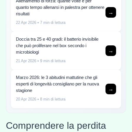
Allenamento di forza: quante volte e per
quanto tempo allenarsi in palestra per ottenere
→
risultati
22 Apr 2026
• 7 min di lettura
Doccia tra 25 e 40 gradi: il batterio invisibile
che può proliferare nel box secondo i
→
microbiologi
21 Apr 2026
• 9 min di lettura
Marzo 2026: le 3 abitudini mattutine che gli
esperti di longevità consigliano per la nuova
→
stagione
20 Apr 2026
• 8 min di lettura
Comprendere la perdita