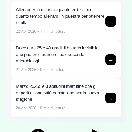
Allenamento di forza: quante volte e per
quanto tempo allenarsi in palestra per ottenere
→
risultati
22 Apr 2026
• 7 min di lettura
Doccia tra 25 e 40 gradi: il batterio invisibile
che può proliferare nel box secondo i
→
microbiologi
21 Apr 2026
• 9 min di lettura
Marzo 2026: le 3 abitudini mattutine che gli
esperti di longevità consigliano per la nuova
→
stagione
20 Apr 2026
• 8 min di lettura